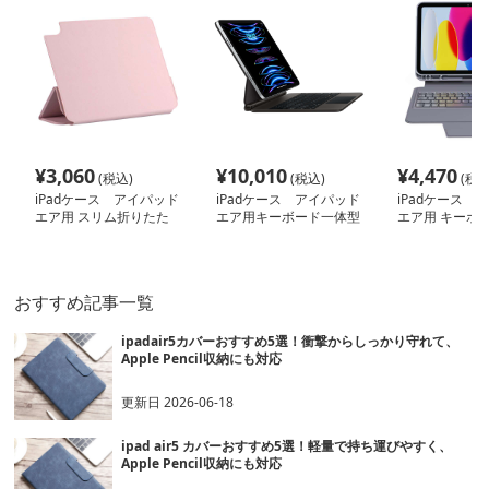
¥
3,060
¥
10,010
¥
4,470
(税込)
(税込)
(税込
iPadケース アイパッド
iPadケース アイパッド
iPadケース 
エア用 スリム折りたた
エア用キーボード一体型
エア用 キーボ
みカバー
ケース
保護ケース
おすすめ記事一覧
ipadair5カバーおすすめ5選！衝撃からしっかり守れて、
Apple Pencil収納にも対応
更新日
2026-06-18
ipad air5 カバーおすすめ5選！軽量で持ち運びやすく、
Apple Pencil収納にも対応