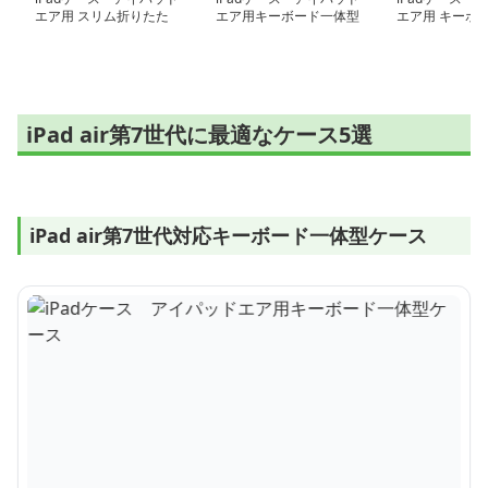
エア用 スリム折りたた
エア用キーボード一体型
エア用 キーボ
みカバー
ケース
保護ケース
iPad air第7世代に最適なケース5選
iPad air第7世代対応キーボード一体型ケース