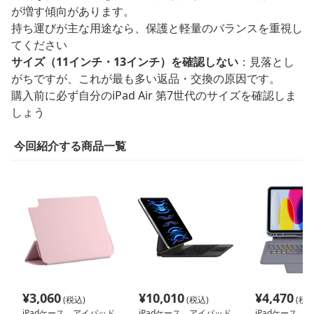
が増す傾向があります。
持ち運びが主な用途なら、保護と軽量のバランスを重視し
てください
サイズ（11インチ・13インチ）を確認しない
：見落とし
がちですが、これが最も多い返品・交換の原因です。
購入前に必ず自分のiPad Air 第7世代のサイズを確認しま
しょう
今回紹介する商品一覧
¥
3,060
¥
10,010
¥
4,470
(税込)
(税込)
(税込
iPadケース アイパッド
iPadケース アイパッド
iPadケース 