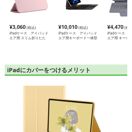
¥
3,060
¥
10,010
¥
4,470
(税込)
(税込)
(税込
iPadケース アイパッド
iPadケース アイパッド
iPadケース 
エア用 スリム折りたた
エア用キーボード一体型
エア用 キーボ
みカバー
ケース
保護ケース
iPadにカバーをつけるメリット