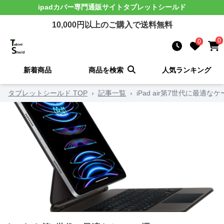
ipadカバー
専門通販サイト
タブレットシールド
10,000
円以上のご購入で送料無料
0
0
新着商品
商品を検索
人気ランキング
タブレットシールド TOP
›
記事一覧
›
iPad air第7世代に最適な