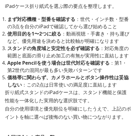
iPadケース折り紙式を選ぶ際の要点を整理します。
まず対応機種・型番を確認する
：世代・インチ数・型番
の3点を自分のiPadで確認してから選び始めること
使用目的を1〜2つに絞る
：動画視聴・手書き・持ち運び
など、優先用途を決めると比較軸が明確になります
スタンドの角度域と安定性を必ず確認する
：対応角度の
範囲と底面の滑り止め加工の有無が実用性に直結します
Apple Pencilを使う場合は世代対応を確認する
：第1・
第2世代の混同が最も多い失敗パターンです
価格帯に関わらず、カメラホールとボタン操作性は妥協
しない
：この2点は日常使いの満足度に直結します
折り紙式スタンドのiPadケースは、スタンド機能と保護
性能を一体化した実用的な選択肢です。
自分の使用環境と優先順位を明確にしたうえで、上記のポ
イントを軸に選べば後悔のない買い物につながります。