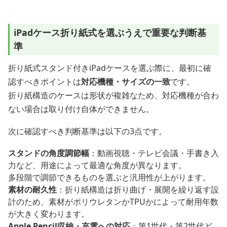
iPadケース折り紙式を選ぶうえで重要な判断基
準
折り紙式スタンド付きiPadケースを選ぶ際に、最初に確
認すべきポイントは
対応機種・サイズの一致
です。
折り紙構造のケースは形状が複雑なため、対応機種が合わ
ない場合は取り付け自体ができません。
次に確認すべき判断基準は以下の3点です。
スタンドの角度調節幅
：動画視聴・テレビ会議・手書き入
力など、用途によって最適な角度が異なります。
多段階で調節できるものを選ぶと汎用性が上がります。
素材の耐久性
：折り紙構造は折り曲げ・展開を繰り返す設
計のため、素材がポリウレタンかTPUかによって耐用年数
が大きく変わります。
Apple Pencil収納・充電への対応
：第1世代・第2世代ど