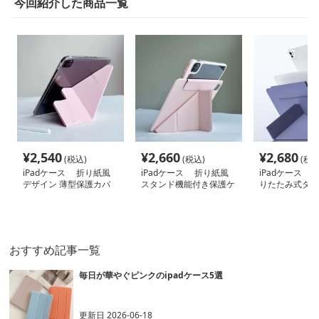
今回紹介した商品一覧
¥
2,540
¥
2,660
¥
2,680
(税込)
(税込)
(税込
iPadケース 折り紙風
iPadケース 折り紙風
iPadケース 
デザイン 薄型保護カバ
スタンド機能付き保護ケ
りたたみ式タブ
ー
ース
バー
おすすめ記事一覧
毎日が華やぐピンクのipadケース5選
更新日
2026-06-18