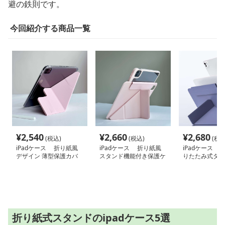
避の鉄則です。
今回紹介する商品一覧
¥
2,540
¥
2,660
¥
2,680
(税込)
(税込)
(税込
iPadケース 折り紙風
iPadケース 折り紙風
iPadケース 
デザイン 薄型保護カバ
スタンド機能付き保護ケ
りたたみ式タブ
ー
ース
バー
折り紙式スタンドのipadケース5選