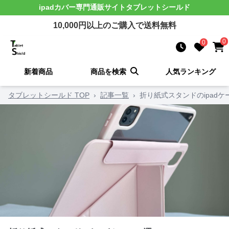
ipadカバー
専門通販サイト
タブレットシールド
10,000
円以上のご購入で送料無料
0
0
新着商品
商品を検索
人気ランキング
タブレットシールド TOP
›
記事一覧
›
折り紙式スタンドのipadケ