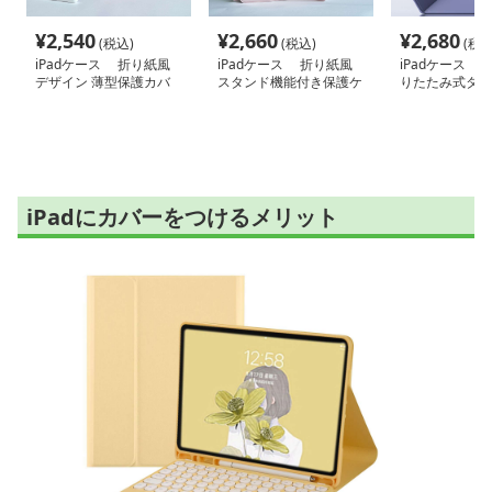
¥
2,540
¥
2,660
¥
2,680
(税込)
(税込)
(税込
iPadケース 折り紙風
iPadケース 折り紙風
iPadケース 
デザイン 薄型保護カバ
スタンド機能付き保護ケ
りたたみ式タブ
ー
ース
バー
iPadにカバーをつけるメリット