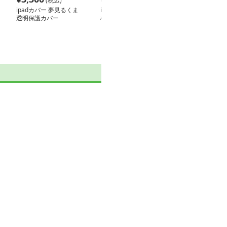
(税込)
(税込)
ipadカバー 夢見るくま
ipadカバー 猫柄市松模
透明保護カバー
様の防水タブレットケー
ス