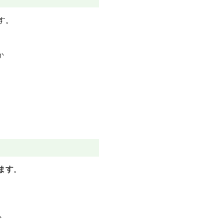
す。
か
ます
。
か