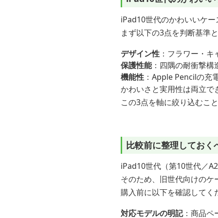
iPad10世代のかわいいケ
まず以下の3点を判断基準
デザイン性
：フラワー・キ
保護性能
：四隅の耐衝撃構
機能性
：Apple Penc
かわいさと実用性は両立で
この3点を軸に絞り込むこ
比較前に整理しておく
iPad10世代（第10世代／A
そのため、旧世代向けのケ
購入前に以下を確認してく
対応モデルの明記
：商品ペー