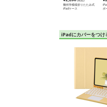
(税込)
幾何学模様折りたたみ式
iP
iPadケース
ボ
iPadにカバーをつ