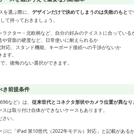
ースを選ぶ際に、
デザインだけで決めてしまうのは失敗のもと
で
として持っておきましょう。
ャラクター・北欧柄など、自分の好みのテイストに合っている
造や背面の硬度など、日常使いに耐えられるか
ilの充電対応、スタンド機能、キーボード接続への干渉がないか
きます。
とで、後悔のない選択ができます。
べき前提条件
2696など）は、
従来世代とコネクタ形状やカメラ位置が異なり
ースは取り付け自体ができないケースもあります。
ださい。
ジに「iPad 第10世代（2022年モデル）対応」と記載がある