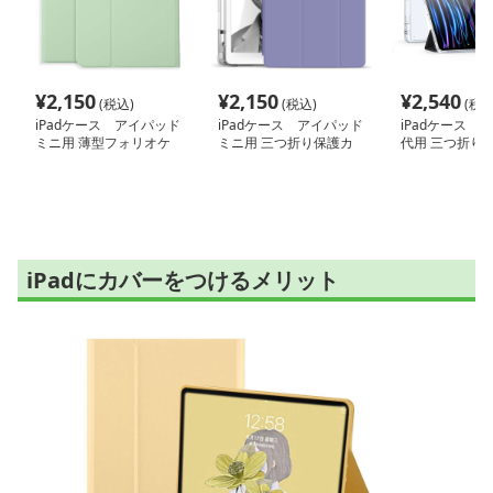
¥
2,150
¥
2,150
¥
2,540
(税込)
(税込)
(税込
iPadケース アイパッド
iPadケース アイパッド
iPadケース i
ミニ用 薄型フォリオケ
ミニ用 三つ折り保護カ
代用 三つ折り
ース
バー
ケース
iPadにカバーをつけるメリット