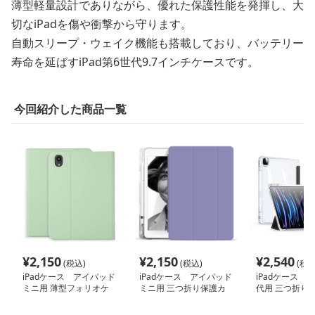
薄型軽量設計でありながら、優れた保護性能を発揮し、大
切なiPadを傷や衝撃から守ります。
自動スリープ・ウェイク機能も搭載しており、バッテリー
寿命を延ばすiPad第6世代9.7インチケースです。
今回紹介した商品一覧
¥
2,150
¥
2,150
¥
2,540
(税込)
(税込)
(税込
iPadケース アイパッド
iPadケース アイパッド
iPadケース i
ミニ用 薄型フォリオケ
ミニ用 三つ折り保護カ
代用 三つ折り
ース
バー
ケース