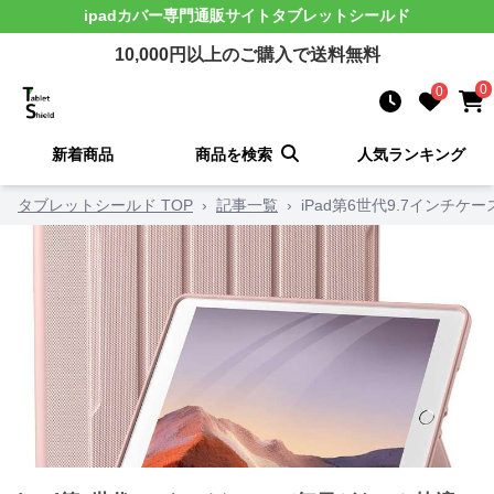
ipadカバー
専門通販サイト
タブレットシールド
10,000
円以上のご購入で送料無料
0
0
新着商品
商品を検索
人気ランキング
タブレットシールド TOP
›
記事一覧
›
iPad第6世代9.7イン