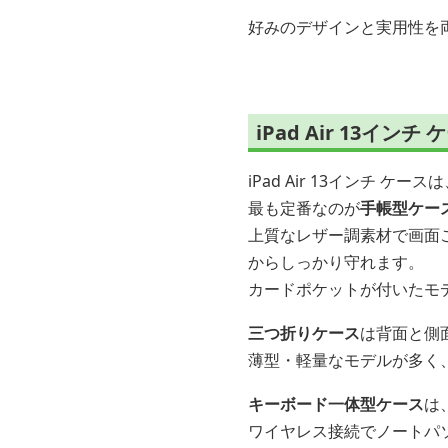
好みのデザインと実用性を両
iPad Air 13
iPad Air 13インチ
最も定番なのが
手帳型ケー
上質なレザー調素材で画面
からしっかり守れます。
カードポケットが付いたモ
三つ折りケース
は背面と側
薄型・軽量なモデルが多く、
キーボード一体型ケース
は
ワイヤレス接続でノートパ