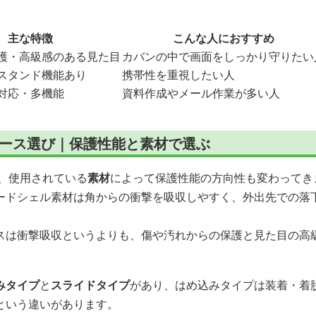
主な特徴
こんな人におすすめ
護・高級感のある見た目
カバンの中で画面をしっかり守りたい
スタンド機能あり
携帯性を重視したい人
対応・多機能
資料作成やメール作業が多い人
ンチ ケース選び｜保護性能と素材で選ぶ
ースは、使用されている
素材
によって保護性能の方向性も変わってき
ードシェル素材は角からの衝撃を吸収しやすく、外出先での落
スは衝撃吸収というよりも、傷や汚れからの保護と見た目の高
みタイプ
と
スライドタイプ
があり、はめ込みタイプは装着・着
という違いがあります。