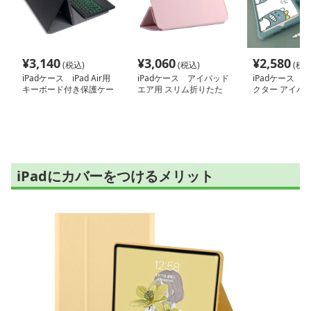
¥
3,140
¥
3,060
¥
2,580
(税込)
(税込)
(税込
iPadケース iPad Air用
iPadケース アイパッド
iPadケース 
キーボード付き保護ケー
エア用 スリム折りたた
クター アイパ
ス
みカバー
保護ケース
iPadにカバーをつけるメリット