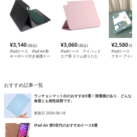
¥
3,140
¥
3,060
¥
2,580
(税込)
(税込)
(税込
iPadケース iPad Air用
iPadケース アイパッド
iPadケース 
キーボード付き保護ケー
エア用 スリム折りたた
クター アイパ
ス
みカバー
保護ケース
おすすめ記事一覧
ランチョンマット白のおすすめ5選！清潔感があり、どんな
食器とも相性抜群です。
更新日
2026-06-18
iPad Air 第5世代のおすすめケース8選