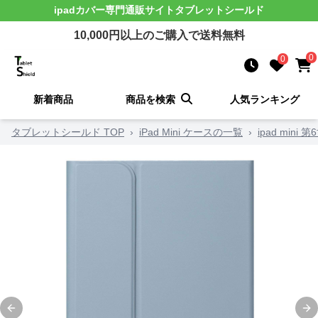
ipadカバー
専門通販サイト
タブレットシールド
10,000
円以上のご購入で送料無料
0
0
新着商品
商品を検索
人気ランキング
タブレットシールド TOP
›
iPad Mini ケースの一覧
›
ipad mini
Previous slide
Ne