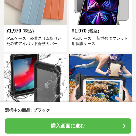
¥
1,970
¥
1,970
(税込)
(税込)
iPadケース 軽量スリム折りた
iPadケース 新世代タブレット
たみ式アイパッド保護カバー
用保護ケース
選択中の商品: ブラック
選択中の商品: ブラック
¥
3,740
¥
2,060
(税込)
(税込)
iPadケース 防水耐衝撃iPadミ
iPadケース iPadの水中撮影用
購入画面に進む
購入画面に進む
ニ保護ケース
防水ケース