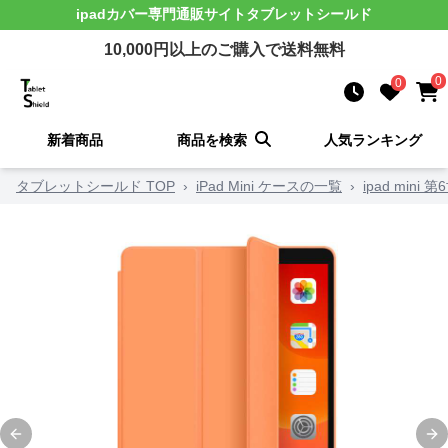
ipadカバー
専門通販サイト
タブレットシールド
10,000
円以上のご購入で送料無料
0
0
新着商品
商品を検索
人気ランキング
タブレットシールド TOP
›
iPad Mini ケースの一覧
›
ipad mini
Previous slide
Ne