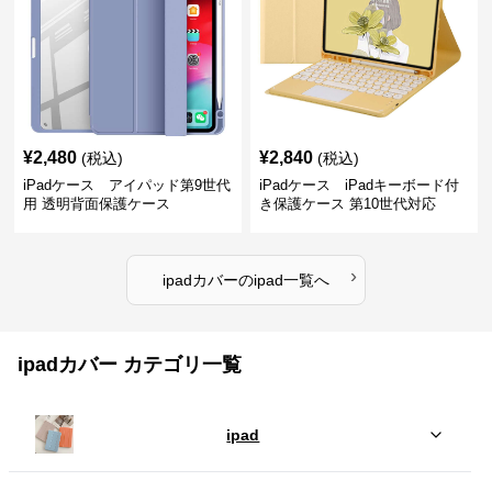
¥
2,480
¥
2,840
(税込)
(税込)
iPadケース アイパッド第9世代
iPadケース iPadキーボード付
用 透明背面保護ケース
き保護ケース 第10世代対応
›
ipadカバー
の
ipad
一覧へ
ipadカバー カテゴリ一覧
ipad