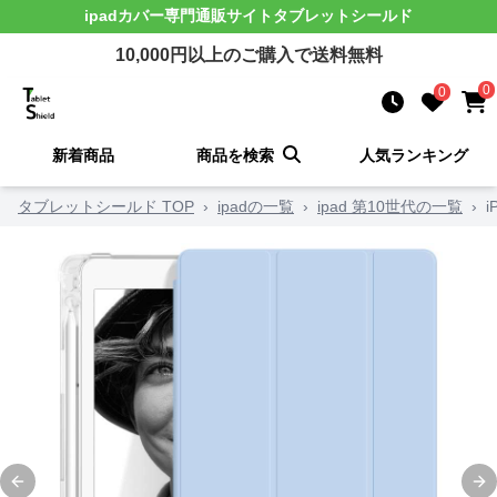
ipadカバー
専門通販サイト
タブレットシールド
10,000
円以上のご購入で送料無料
0
0
新着商品
商品を検索
人気ランキング
タブレットシールド TOP
›
ipadの一覧
›
ipad 第10世代の一覧
›
Previous slide
Ne