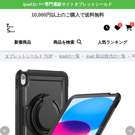
ipadカバー
専門通販サイト
タブレットシールド
10,000
円以上のご購入で送料無料
0
0
新着商品
商品を検索
人気ランキング
タブレットシールド TOP
›
ipadの一覧
›
ipad 第10世代の一覧
›
Previous slide
Ne