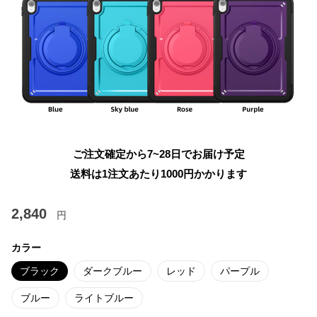
ご注文確定から7~28日でお届け予定
送料は1注文あたり
1000
円かかります
2,840
円
カラー
ブラック
ダークブルー
レッド
パープル
ブルー
ライトブルー