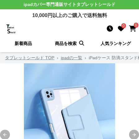
ipadカバー
専門通販サイト
タブレットシールド
10,000
円以上のご購入で送料無料
0
0
新着商品
商品を検索
人気ランキング
タブレットシールド TOP
›
ipadの一覧
›
iPadケース 防滴スタ
Previous slide
Ne