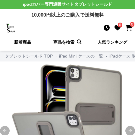
ipadカバー
専門通販サイト
タブレットシールド
10,000
円以上のご購入で送料無料
0
0
新着商品
商品を検索
人気ランキング
タブレットシールド TOP
›
iPad Mini ケースの一覧
›
iPadケース
Previous slide
Ne