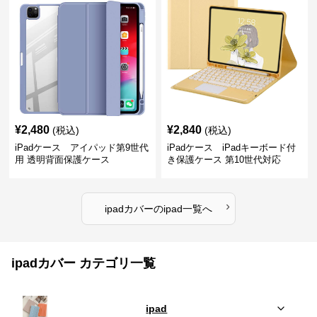
¥
2,480
¥
2,840
(税込)
(税込)
iPadケース アイパッド第9世代
iPadケース iPadキーボード付
用 透明背面保護ケース
き保護ケース 第10世代対応
›
ipadカバー
の
ipad
一覧へ
ipadカバー カテゴリ一覧
ipad