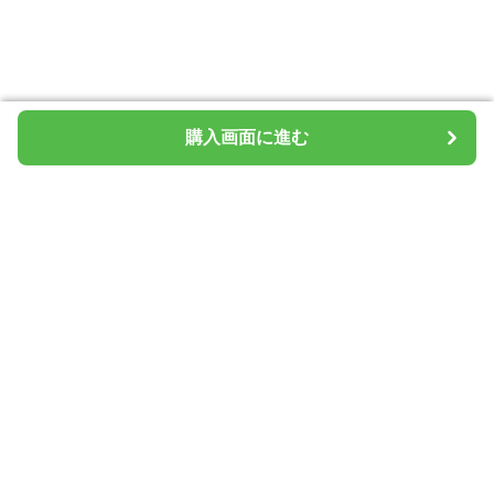
購入画面に進む
購入画面に進む
タブレットシールド
について
会社概要