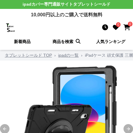
ipadカバー
専門通販サイト
タブレットシールド
10,000
円以上のご購入で送料無料
0
0
新着商品
商品を検索
人気ランキング
タブレットシールド TOP
›
ipadの一覧
›
iPadケース 頑丈保護 
Previous slide
Ne