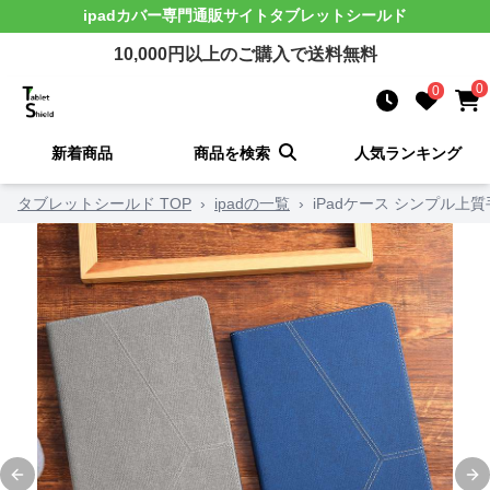
ipadカバー
専門通販サイト
タブレットシールド
10,000
円以上のご購入で送料無料
0
0
新着商品
商品を検索
人気ランキング
タブレットシールド TOP
›
ipadの一覧
›
iPadケース シンプル
Previous slide
Ne