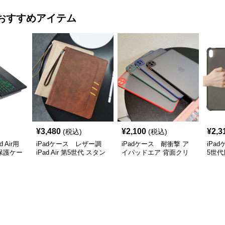
おすすめアイテム
¥
3,480
¥
2,100
¥
2,3
(税込)
(税込)
 Air用
iPadケース レザー調
iPadケース 耐衝撃 ア
iPa
保護ケー
iPad Air 第5世代 スタン
イパッドエア 背面クリ
5世代
ド機能付きケース
アケース
保護