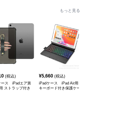
もっと見る
10
¥
5,660
¥
3,060
(税込)
(税込)
(税込)
dケース iPadエア第
iPadケース iPad Air用
iPadケース アイパッド
用 ストラップ付き
キーボード付き保護ケー
エア用 スリム折りたた
ケース
ス
みカバー