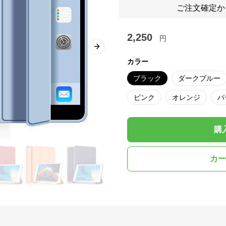
ご注文確定か
2,250
円
Next slide
カラー
ブラック
ダークブルー
ピンク
オレンジ
パ
購
カー