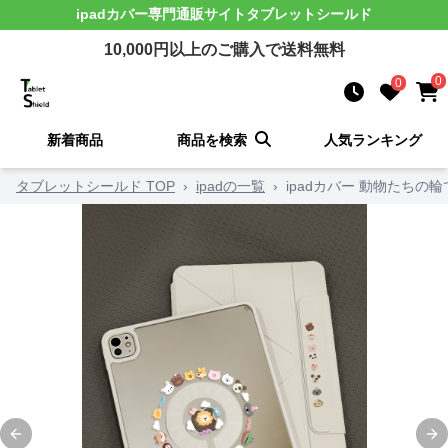
ipadカバー
専門通販サイト
タブレットシールド
10,000
円以上のご購入で送料無料
0
0
新着商品
商品を検索
人気ランキング
タブレットシールド TOP
›
ipadの一覧
›
ipadカバー 動物たちの
Previous slide
Ne