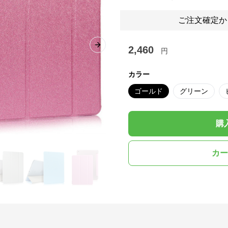
ご注文確定か
2,460
Next slide
円
カラー
ゴールド
グリーン
購
カー