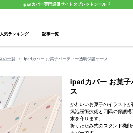
ipadカバー
専門通販サイト
タブレットシールド
人気ランキング
記事一覧
ケースの一覧
›
ipadカバー お菓子パーティー透明保護ケース
ipadカバー お
ス
かわいいお菓子のイラストが散り
気泡緩衝技術と四隅の保護構
末を守ります。
折りたたみ式のスタンド機能付
カバーです。