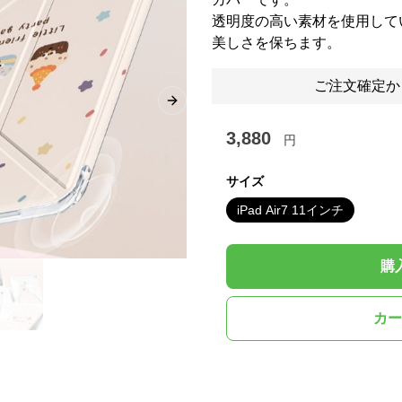
透明度の高い素材を使用して
美しさを保ちます。
ご注文確定か
Next slide
3,880
円
サイズ
iPad Air7 11インチ
購
カー