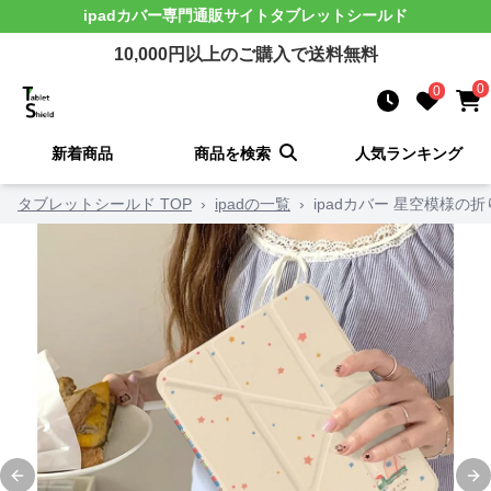
ipadカバー
専門通販サイト
タブレットシールド
10,000
円以上のご購入で送料無料
0
0
新着商品
商品を検索
人気ランキング
タブレットシールド TOP
›
ipadの一覧
›
ipadカバー 星空模様の
Previous slide
Ne