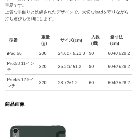
容易です。
上質な手触りと洗練されたデザインで、大切なipadを守りながら
持ち運びも便利にします。
重量
入数
箱寸法
型番
サイズ(cm)
(g)
(個)
(cm)
iPad 56
200
24.6
17.5.1
1.3
90
60
40.5
28.2
Pro2/3 11イン
220
25.3
18.5
1.2
90
60
40.5
28.2
チ
Pro4/5 12.9イ
320
28.7
25
1.2
60
60
40.5
28.2
ンチ
商品画像