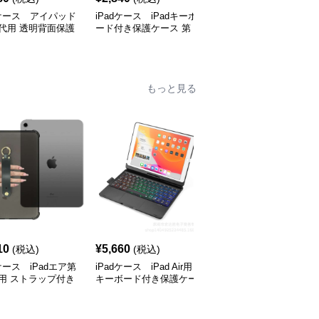
dケース アイパッド
iPadケース iPadキーボ
iPadケース アイパッド
代用 透明背面保護
ード付き保護ケース 第
第9世代用 三つ折り保護
ス
10世代対応
カバー
もっと見る
10
¥
5,660
¥
3,060
(税込)
(税込)
(税込)
dケース iPadエア第
iPadケース iPad Air用
iPadケース アイパッド
用 ストラップ付き
キーボード付き保護ケー
エア用 スリム折りたた
ケース
ス
みカバー