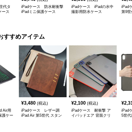
新世代タ
iPadケース 防水耐衝撃
iPadケース iPadの水中
iPa
ケース
iPadミニ保護ケース
撮影用防水ケース
第9世
ケー
おすすめアイテム
¥
3,480
¥
2,100
¥
2,3
(税込)
(税込)
 Air用
iPadケース レザー調
iPadケース 耐衝撃 ア
iPa
保護ケー
iPad Air 第5世代 スタン
イパッドエア 背面クリ
5世代
ド機能付きケース
アケース
保護