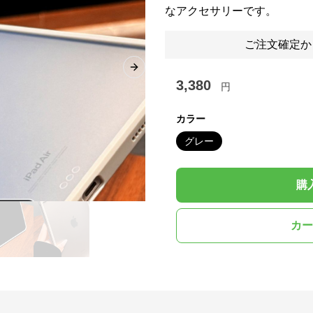
なアクセサリーです。
ご注文確定か
Next slide
3,380
円
カラー
グレー
購
カー