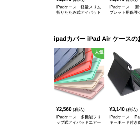
iPadケース 軽量スリム
iPadケース 
折りたたみ式アイパッド
ブレット用保護
保護カバー
ipadカバー
iPad Air ケース
の
人気
¥
2,560
¥
3,140
(税込)
(税込)
iPadケース 多機能フリ
iPadケース iPad
ップ式アイパッドエアー
キーボード付き
ケース
ス