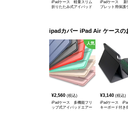
iPadケース 軽量スリム
iPadケース 
折りたたみ式アイパッド
ブレット用保護
保護カバー
ipadカバー
iPad Air ケース
の
人気
¥
2,560
¥
3,140
(税込)
(税込)
iPadケース 多機能フリ
iPadケース iPad
ップ式アイパッドエアー
キーボード付き
ケース
ス