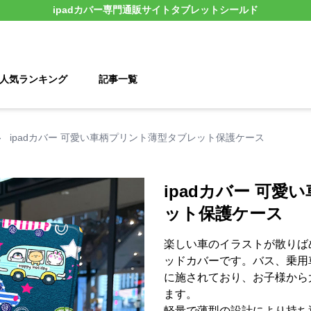
ipadカバー
専門通販サイト
タブレットシールド
人気ランキング
記事一覧
›
ipadカバー 可愛い車柄プリント薄型タブレット保護ケース
ipadカバー 可
ット保護ケース
楽しい車のイラストが散りば
ッドカバーです。バス、乗用
に施されており、お子様から
ます。
軽量で薄型の設計により持ち