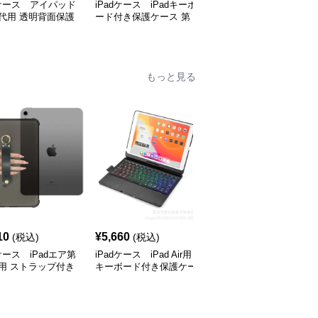
dケース アイパッド
iPadケース iPadキーボ
iPadケース アイパッド
代用 透明背面保護
ード付き保護ケース 第
第9世代用 三つ折り保護
ス
10世代対応
カバー
もっと見る
10
¥
5,660
¥
3,060
(税込)
(税込)
(税込)
dケース iPadエア第
iPadケース iPad Air用
iPadケース アイパッド
用 ストラップ付き
キーボード付き保護ケー
エア用 スリム折りたた
ケース
ス
みカバー