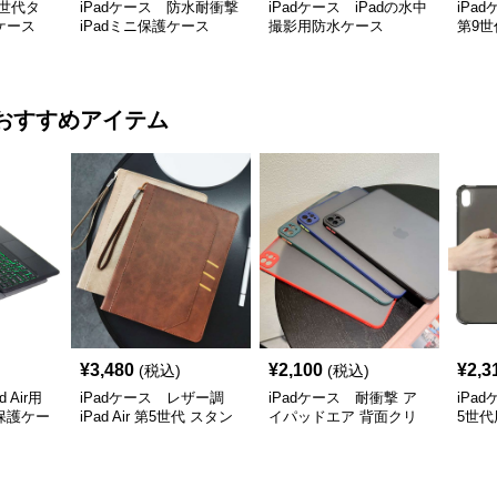
新世代タ
iPadケース 防水耐衝撃
iPadケース iPadの水中
iPa
ケース
iPadミニ保護ケース
撮影用防水ケース
第9世
ケー
おすすめアイテム
¥
3,480
¥
2,100
¥
2,3
(税込)
(税込)
 Air用
iPadケース レザー調
iPadケース 耐衝撃 ア
iPa
保護ケー
iPad Air 第5世代 スタン
イパッドエア 背面クリ
5世代
ド機能付きケース
アケース
保護