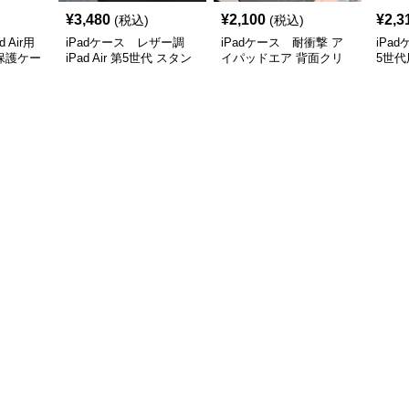
¥
3,480
¥
2,100
¥
2,3
(税込)
(税込)
 Air用
iPadケース レザー調
iPadケース 耐衝撃 ア
iPa
保護ケー
iPad Air 第5世代 スタン
イパッドエア 背面クリ
5世代
ド機能付きケース
アケース
保護