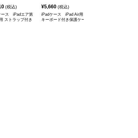
10
¥
5,660
¥
3,060
(税込)
(税込)
(税込)
dケース iPadエア第
iPadケース iPad Air用
iPadケース アイパッド
用 ストラップ付き
キーボード付き保護ケー
エア用 スリム折りたた
ケース
ス
みカバー