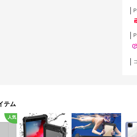
P
P
イテム
人気