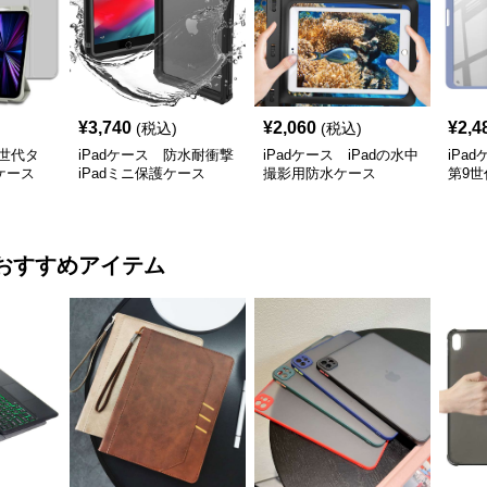
¥
3,740
¥
2,060
¥
2,4
(税込)
(税込)
新世代タ
iPadケース 防水耐衝撃
iPadケース iPadの水中
iPa
ケース
iPadミニ保護ケース
撮影用防水ケース
第9世
ケー
おすすめアイテム