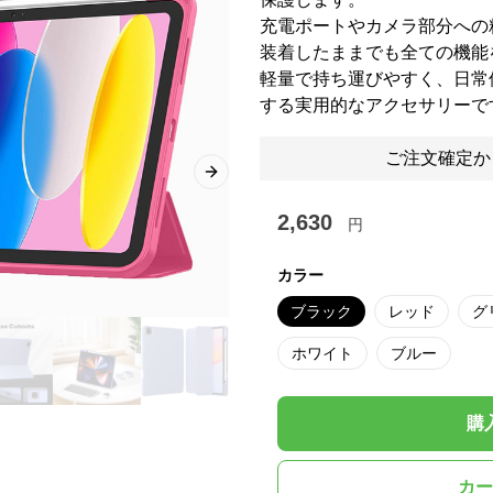
充電ポートやカメラ部分への
装着したままでも全ての機能
軽量で持ち運びやすく、日常
する実用的なアクセサリーで
ご注文確定か
Next slide
2,630
円
カラー
ブラック
レッド
グ
ホワイト
ブルー
購
カー