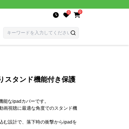
0
0
つ折りスタンド機能付き保護
機能なipadカバーです。
動画視聴に最適な角度でのスタンド機
む設計で、落下時の衝撃からipadを