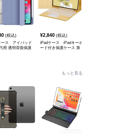
80
¥
2,840
¥
2,360
(税込)
(税込)
(税込)
dケース アイパッド
iPadケース iPadキーボ
iPadケース アイパッド
代用 透明背面保護
ード付き保護ケース 第
第9世代用 三つ折り保護
ス
10世代対応
カバー
もっと見る