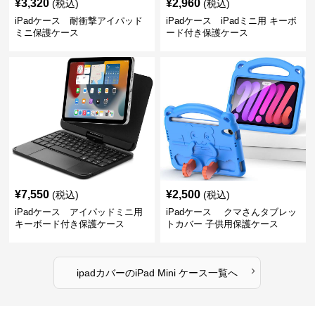
¥
3,320
¥
2,960
(税込)
(税込)
iPadケース 耐衝撃アイパッド
iPadケース iPadミニ用 キーボ
ミニ保護ケース
ード付き保護ケース
¥
7,550
¥
2,500
(税込)
(税込)
iPadケース アイパッドミニ用
iPadケース クマさんタブレッ
キーボード付き保護ケース
トカバー 子供用保護ケース
›
ipadカバー
の
iPad Mini ケース
一覧へ