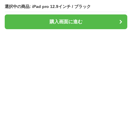
選択中の商品: iPad pro 12.9インチ / ブラック
選択中の商品: iPad pro 12.9インチ / ブラック
購入画面に進む
購入画面に進む
タブレットシールド
について
会社概要
利用規約