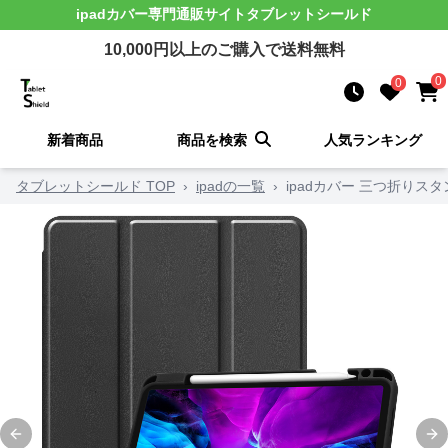
ipadカバー
専門通販サイト
タブレットシールド
10,000
円以上のご購入で送料無料
0
0
新着商品
商品を検索
人気ランキング
タブレットシールド TOP
›
ipadの一覧
›
ipadカバー 三つ折り
Previous slide
Ne