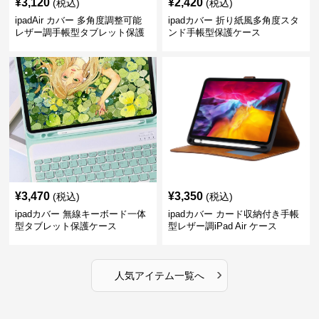
¥
3,120
¥
2,420
(税込)
(税込)
ipadAir カバー 多角度調整可能
ipadカバー 折り紙風多角度スタ
レザー調手帳型タブレット保護
ンド手帳型保護ケース
ケース
¥
3,470
¥
3,350
(税込)
(税込)
ipadカバー 無線キーボード一体
ipadカバー カード収納付き手帳
型タブレット保護ケース
型レザー調iPad Air ケース
›
人気アイテム一覧へ