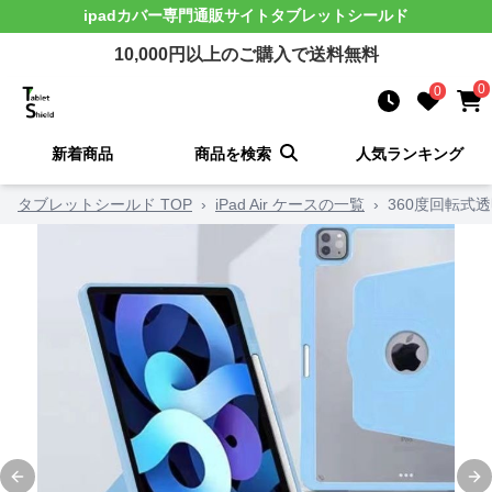
ipadカバー
専門通販サイト
タブレットシールド
10,000
円以上のご購入で送料無料
0
0
新着商品
商品を検索
人気ランキング
タブレットシールド TOP
›
iPad Air ケースの一覧
›
360度回転式透
Previous slide
Ne