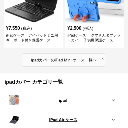
¥
7,550
¥
2,500
(税込)
(税込)
iPadケース アイパッドミニ用
iPadケース クマさんタブレッ
キーボード付き保護ケース
トカバー 子供用保護ケース
›
ipadカバー
の
iPad Mini ケース
一覧へ
ipadカバー カテゴリ一覧
ipad
iPad Air ケース