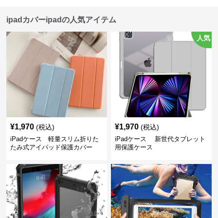
ipadカバーipadの人気アイテム
人気
¥
1,970
¥
1,970
(税込)
(税込)
iPadケース 軽量スリム折りた
iPadケース 新世代タブレット
たみ式アイパッド保護カバー
用保護ケース