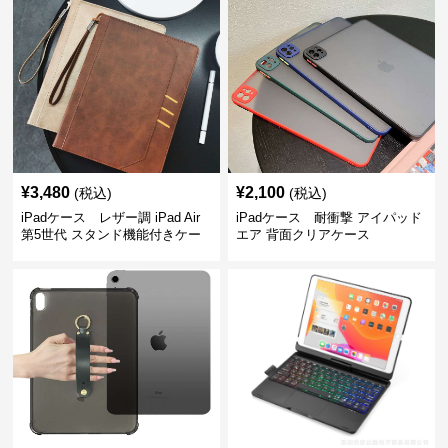
¥
3,480
¥
2,100
(税込)
(税込)
iPadケース レザー調 iPad Air
iPadケース 耐衝撃 アイパッド
第5世代 スタンド機能付きケー
エア 背面クリアケース
ス