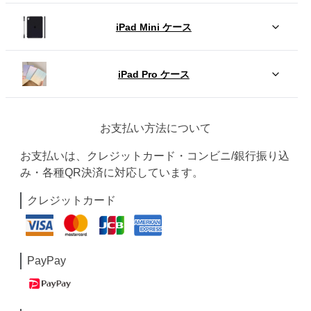
iPad Mini ケース
iPad Pro ケース
お支払い方法について
お支払いは、クレジットカード・コンビニ/銀行振り込
み・各種QR決済に対応しています。
クレジットカード
PayPay