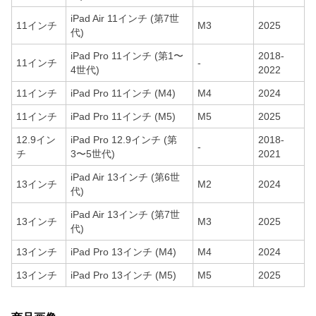
iPad Air 11インチ (第7世
11インチ
M3
2025
代)
iPad Pro 11インチ (第1〜
2018-
11インチ
-
4世代)
2022
11インチ
iPad Pro 11インチ (M4)
M4
2024
11インチ
iPad Pro 11インチ (M5)
M5
2025
12.9イン
iPad Pro 12.9インチ (第
2018-
-
チ
3〜5世代)
2021
iPad Air 13インチ (第6世
13インチ
M2
2024
代)
iPad Air 13インチ (第7世
13インチ
M3
2025
代)
13インチ
iPad Pro 13インチ (M4)
M4
2024
13インチ
iPad Pro 13インチ (M5)
M5
2025