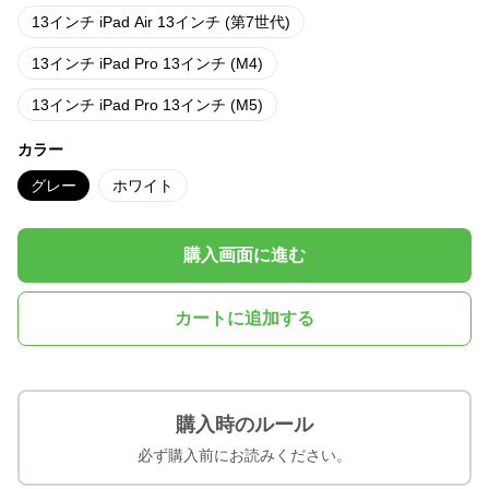
13インチ iPad Air 13インチ (第7世代)
13インチ iPad Pro 13インチ (M4)
13インチ iPad Pro 13インチ (M5)
カラー
グレー
ホワイト
購入画面に進む
カートに追加する
購入時のルール
必ず購入前にお読みください。