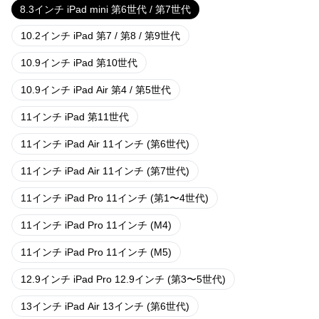
8.3インチ iPad mini 第6世代 / 第7世代
10.2インチ iPad 第7 / 第8 / 第9世代
10.9インチ iPad 第10世代
10.9インチ iPad Air 第4 / 第5世代
11インチ iPad 第11世代
11インチ iPad Air 11インチ (第6世代)
11インチ iPad Air 11インチ (第7世代)
11インチ iPad Pro 11インチ (第1〜4世代)
11インチ iPad Pro 11インチ (M4)
11インチ iPad Pro 11インチ (M5)
12.9インチ iPad Pro 12.9インチ (第3〜5世代)
13インチ iPad Air 13インチ (第6世代)