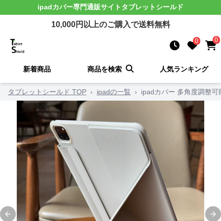
ipadカバー
専門通販サイト
タブレットシールド
10,000
円以上のご購入で送料無料
0
0
新着商品
商品を検索
人気ランキング
タブレットシールド TOP
›
ipadの一覧
›
ipadカバー 多角度調
Previous slide
Ne