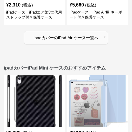
¥
2,310
¥
5,660
(税込)
(税込)
iPadケース iPadエア第5世代用
iPadケース iPad Air用 キーボ
ストラップ付き保護ケース
ード付き保護ケース
›
ipadカバー
の
iPad Air ケース
一覧へ
ipadカバーiPad Mini ケースのおすすめアイテム