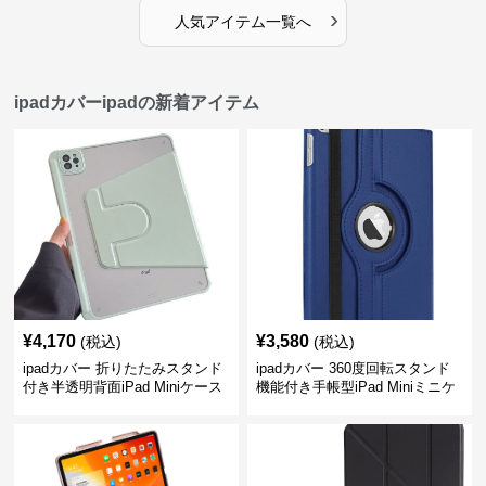
›
人気アイテム一覧へ
ipadカバーipadの新着アイテム
¥
4,170
¥
3,580
(税込)
(税込)
ipadカバー 折りたたみスタンド
ipadカバー 360度回転スタンド
付き半透明背面iPad Miniケース
機能付き手帳型iPad Miniミニケ
ース