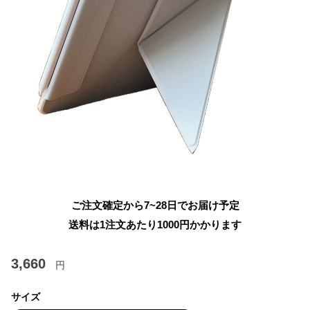
ご注文確定から7~28日でお届け予定
送料は1注文あたり
1000
円かかります
3,660
円
サイズ