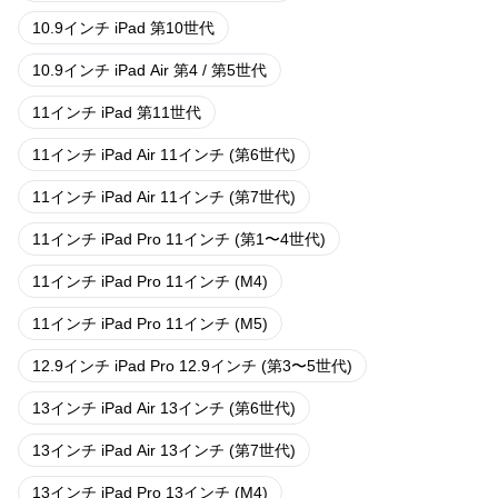
10.9インチ iPad 第10世代
10.9インチ iPad Air 第4 / 第5世代
11インチ iPad 第11世代
11インチ iPad Air 11インチ (第6世代)
11インチ iPad Air 11インチ (第7世代)
11インチ iPad Pro 11インチ (第1〜4世代)
11インチ iPad Pro 11インチ (M4)
11インチ iPad Pro 11インチ (M5)
12.9インチ iPad Pro 12.9インチ (第3〜5世代)
13インチ iPad Air 13インチ (第6世代)
13インチ iPad Air 13インチ (第7世代)
13インチ iPad Pro 13インチ (M4)