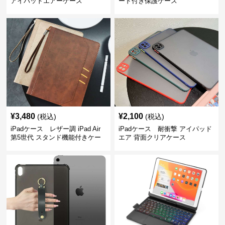
アイパッドエアーケース
ード付き保護ケース
¥
3,480
¥
2,100
(税込)
(税込)
iPadケース レザー調 iPad Air
iPadケース 耐衝撃 アイパッド
第5世代 スタンド機能付きケー
エア 背面クリアケース
ス