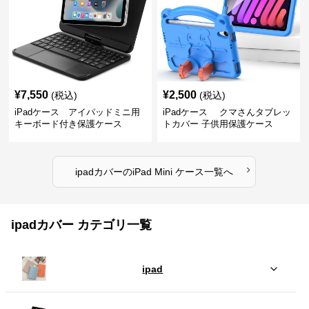
¥
7,550
¥
2,500
(税込)
(税込)
iPadケース アイパッドミニ用
iPadケース クマさんタブレッ
キーボード付き保護ケース
トカバー 子供用保護ケース
›
ipadカバー
の
iPad Mini ケース
一覧へ
ipadカバー カテゴリ一覧
ipad