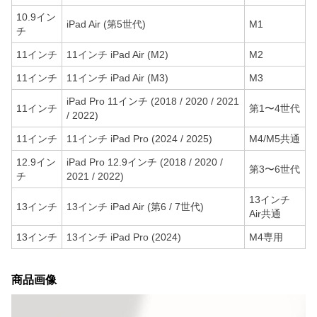
10.9イン
iPad Air (第5世代)
M1
チ
11インチ
11インチ iPad Air (M2)
M2
11インチ
11インチ iPad Air (M3)
M3
iPad Pro 11インチ (2018 / 2020 / 2021
11インチ
第1〜4世代
/ 2022)
11インチ
11インチ iPad Pro (2024 / 2025)
M4/M5共通
12.9イン
iPad Pro 12.9インチ (2018 / 2020 /
第3〜6世代
チ
2021 / 2022)
13インチ
13インチ
13インチ iPad Air (第6 / 7世代)
Air共通
13インチ
13インチ iPad Pro (2024)
M4専用
商品画像