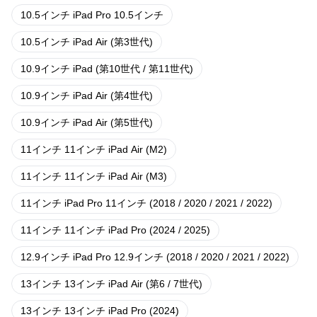
10.5インチ iPad Pro 10.5インチ
10.5インチ iPad Air (第3世代)
10.9インチ iPad (第10世代 / 第11世代)
10.9インチ iPad Air (第4世代)
10.9インチ iPad Air (第5世代)
11インチ 11インチ iPad Air (M2)
11インチ 11インチ iPad Air (M3)
11インチ iPad Pro 11インチ (2018 / 2020 / 2021 / 2022)
11インチ 11インチ iPad Pro (2024 / 2025)
12.9インチ iPad Pro 12.9インチ (2018 / 2020 / 2021 / 2022)
13インチ 13インチ iPad Air (第6 / 7世代)
13インチ 13インチ iPad Pro (2024)