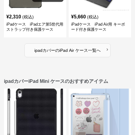
¥
2,310
¥
5,660
(税込)
(税込)
iPadケース iPadエア第5世代用
iPadケース iPad Air用 キーボ
ストラップ付き保護ケース
ード付き保護ケース
›
ipadカバー
の
iPad Air ケース
一覧へ
ipadカバーiPad Mini ケースのおすすめアイテム