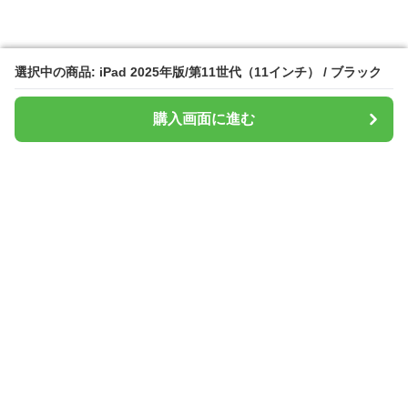
選択中の商品: iPad 2025年版/第11世代（11インチ） / ブラック
選択中の商品: iPad 2025年版/第11世代（11インチ） / ブラック
購入画面に進む
購入画面に進む
タブレットシールド
について
会社概要