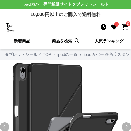
ipadカバー
専門通販サイト
タブレットシールド
10,000
円以上のご購入で送料無料
0
0
新着商品
商品を検索
人気ランキング
タブレットシールド TOP
›
ipadの一覧
›
ipadカバー 多角度スタ
Previous slide
Ne