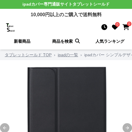
ipadカバー
専門通販サイト
タブレットシールド
10,000
円以上のご購入で送料無料
0
0
新着商品
商品を検索
人気ランキング
タブレットシールド TOP
›
ipadの一覧
›
ipadカバー シンプル
Previous slide
Ne