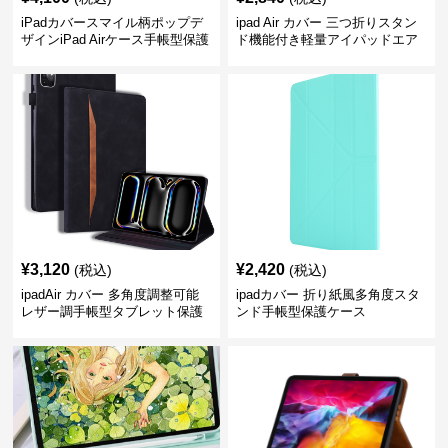
iPadカバースマイル柄ポップデ
ipad Air カバー 三つ折りスタン
ザインiPad Airケース手帳型保護
ド機能付き軽量アイパッドエア
カバー
ケース
¥
3,120
¥
2,420
(税込)
(税込)
ipadAir カバー 多角度調整可能
ipadカバー 折り紙風多角度スタ
レザー調手帳型タブレット保護
ンド手帳型保護ケース
ケース