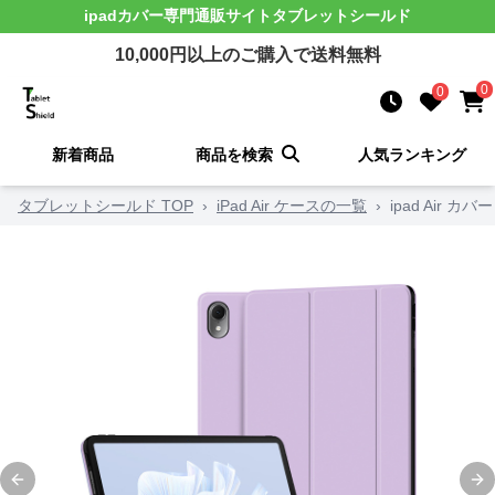
ipadカバー
専門通販サイト
タブレットシールド
10,000
円以上のご購入で送料無料
0
0
新着商品
商品を検索
人気ランキング
タブレットシールド TOP
›
iPad Air ケースの一覧
›
ipad Air
Previous slide
Ne