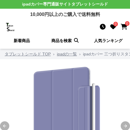
ipadカバー
専門通販サイト
タブレットシールド
10,000
円以上のご購入で送料無料
0
0
新着商品
商品を検索
人気ランキング
タブレットシールド TOP
›
ipadの一覧
›
ipadカバー 三つ折り
Previous slide
Ne