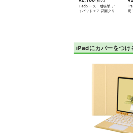
(税込)
iPadケース 耐衝撃 ア
i
イパッドエア 背面クリ
明
アケース
護
iPadにカバーをつ