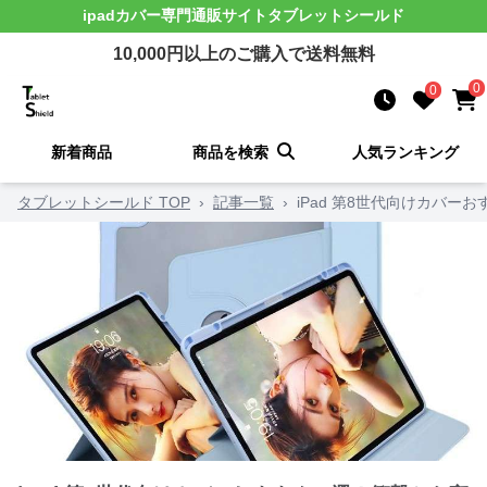
ipadカバー
専門通販サイト
タブレットシールド
10,000
円以上のご購入で送料無料
0
0
新着商品
商品を検索
人気ランキング
タブレットシールド TOP
›
記事一覧
›
iPad 第8世代向けカバ