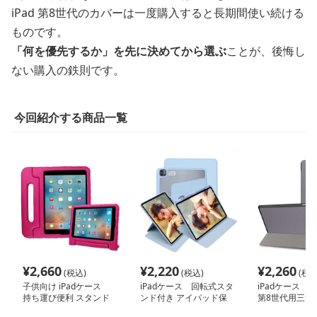
iPad 第8世代のカバーは一度購入すると長期間使い続ける
ものです。
「何を優先するか」を先に決めてから選ぶ
ことが、後悔し
ない購入の鉄則です。
今回紹介する商品一覧
¥
2,660
¥
2,220
¥
2,260
(税込)
(税込)
(税込
子供向け iPadケース
iPadケース 回転式スタ
iPadケース 
持ち運び便利 スタンド
ンド付き アイパッド保
第8世代用三つ
機能付き
護ケース
ケース