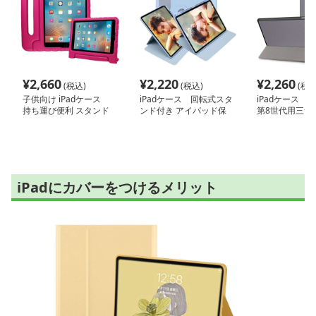
¥
2,660
¥
2,220
¥
2,260
(税込)
(税込)
(税込
子供向け iPadケース
iPadケース 回転式スタ
iPadケース 
持ち運び便利 スタンド
ンド付き アイパッド保
第8世代用三つ
機能付き
護ケース
ケース
iPadにカバーをつけるメリット