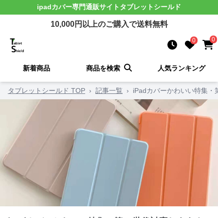
ipadカバー
専門通販サイト
タブレットシールド
10,000
円以上のご購入で送料無料
0
0
新着商品
商品を検索
人気ランキング
タブレットシールド TOP
›
記事一覧
›
iPadカバーかわいい特集・