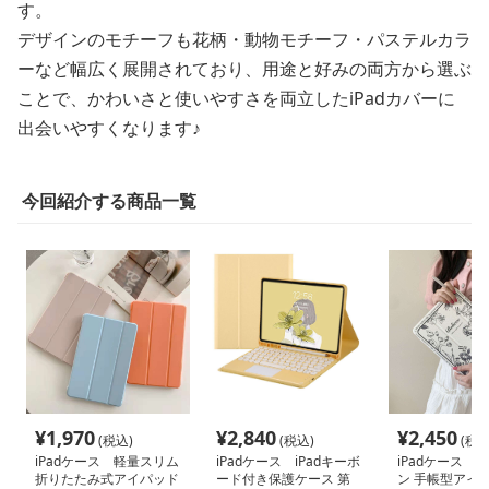
す。
デザインのモチーフも花柄・動物モチーフ・パステルカラ
ーなど幅広く展開されており、用途と好みの両方から選ぶ
ことで、かわいさと使いやすさを両立したiPadカバーに
出会いやすくなります♪
今回紹介する商品一覧
¥
1,970
¥
2,840
¥
2,450
(税込)
(税込)
(税込
iPadケース 軽量スリム
iPadケース iPadキーボ
iPadケース 
折りたたみ式アイパッド
ード付き保護ケース 第
ン 手帳型アイ