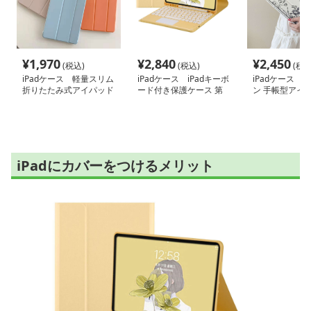
¥
1,970
¥
2,840
¥
2,450
(税込)
(税込)
(税込
iPadケース 軽量スリム
iPadケース iPadキーボ
iPadケース 
折りたたみ式アイパッド
ード付き保護ケース 第
ン 手帳型アイ
保護カバー
10世代対応
護ケース
iPadにカバーをつけるメリット