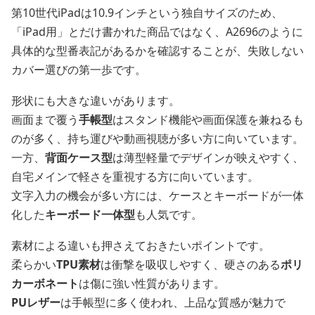
第10世代iPadは10.9インチという独自サイズのため、
「iPad用」とだけ書かれた商品ではなく、A2696のように
具体的な型番表記があるかを確認することが、失敗しない
カバー選びの第一歩です。
形状にも大きな違いがあります。
画面まで覆う
手帳型
はスタンド機能や画面保護を兼ねるも
のが多く、持ち運びや動画視聴が多い方に向いています。
一方、
背面ケース型
は薄型軽量でデザインが映えやすく、
自宅メインで軽さを重視する方に向いています。
文字入力の機会が多い方には、ケースとキーボードが一体
化した
キーボード一体型
も人気です。
素材による違いも押さえておきたいポイントです。
柔らかい
TPU素材
は衝撃を吸収しやすく、硬さのある
ポリ
カーボネート
は傷に強い性質があります。
PUレザー
は手帳型に多く使われ、上品な質感が魅力で