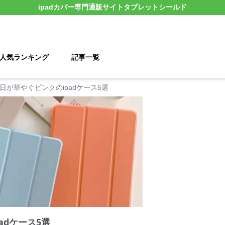
ipadカバー
専門通販サイト
タブレットシールド
人気ランキング
記事一覧
日が華やぐピンクのipadケース5選
adケース5選