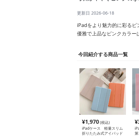
更新日
2026-06-18
iPadをより魅力的に彩る
優雅で上品なピンクカラー
今回紹介する商品一覧
¥
1,970
¥
(税込)
iPadケース 軽量スリム
i
折りたたみ式アイパッド
第
保護カバー
き