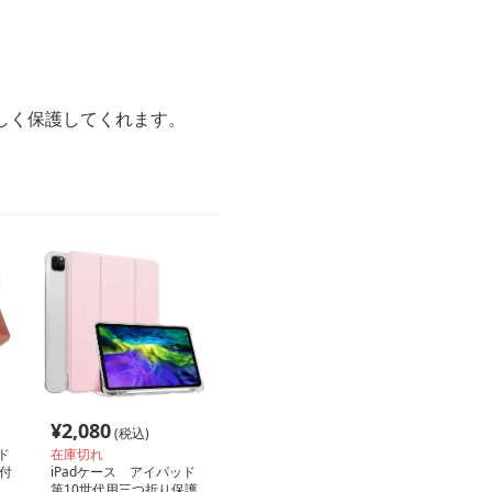
しく保護してくれます。
¥
2,080
(税込)
ド
在庫切れ
付
iPadケース アイパッド
第10世代用三つ折り保護