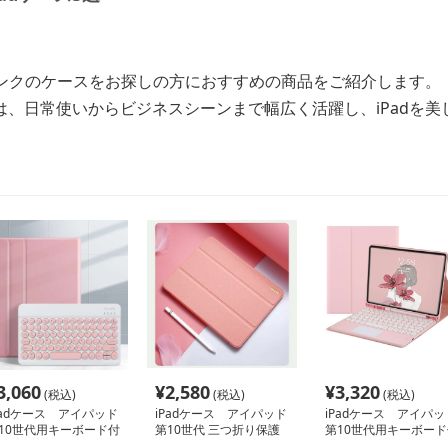
ピンクのケースをお探しの方におすすめの商品をご紹介します。
は、日常使いからビジネスシーンまで幅広く活躍し、iPadを美
3,060
¥
2,580
¥
3,320
(税込)
(税込)
(税込)
Padケース アイパッド
iPadケース アイパッド
iPadケース アイパッ
10世代用キーボード付
第10世代 三つ折り保護
第10世代用キーボード
保護ケース
ケース
き保護ケース