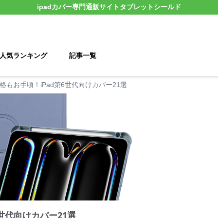
ipadカバー
専門通販サイト
タブレットシールド
人気ランキング
記事一覧
格もお手頃！iPad第6世代向けカバー21選
6世代向けカバー21選