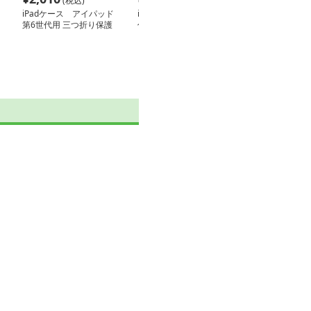
(税込)
(税込)
(税込
iPadケース アイパッド
iPadケース iPad第6世
iPadケース 
第6世代用 三つ折り保護
代用 三つ折り薄型保護
護カバー アイ
カバー
ケース
六世代用