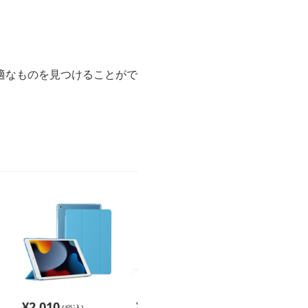
適なものを見つけることがで
¥
2,010
¥
2,540
¥
2,180