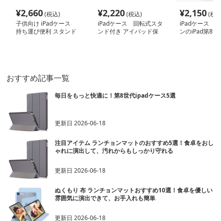
¥
2,660
¥
2,220
¥
2,150
(税込)
(税込)
(税込
子供向け iPadケース
iPadケース 回転式スタ
iPadケース 
持ち運び便利 スタンド
ンド付き アイパッド保
ンのiPad第8
機能付き
護ケース
ケース
おすすめ記事一覧
毎日をもっと快適に！第8世代ipadケース5選
更新日
2026-06-18
注目アイテム ランチョンマットのおすすめ5選！食卓をおし
ゃれに演出して、汚れからもしっかり守れる
更新日
2026-06-18
ぬくもり 布 ランチョンマットおすすめ10選！食卓を優しい
雰囲気に演出できて、お手入れも簡単
更新日
2026-06-18