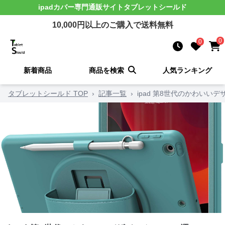
ipadカバー
専門通販サイト
タブレットシールド
10,000
円以上のご購入で送料無料
0
0
新着商品
商品を検索
人気ランキング
タブレットシールド TOP
›
記事一覧
›
ipad 第8世代のかわいいデ