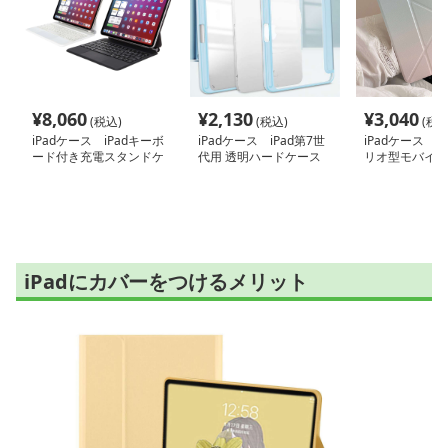
¥
8,060
¥
2,130
¥
3,040
(税込)
(税込)
(税込
iPadケース iPadキーボ
iPadケース iPad第7世
iPadケース 
ード付き充電スタンドケ
代用 透明ハードケース
リオ型モバイル
ース
iPadにカバーをつけるメリット