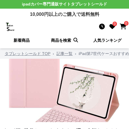
ipadカバー
専門通販サイト
タブレットシールド
10,000
円以上のご購入で送料無料
0
0
新着商品
商品を検索
人気ランキング
タブレットシールド TOP
›
記事一覧
›
iPad第7世代ケースおす