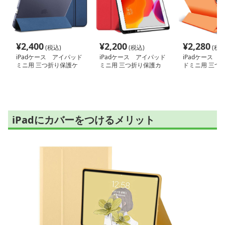
¥
2,400
¥
2,200
¥
2,280
(税込)
(税込)
(税込
iPadケース アイパッド
iPadケース アイパッド
iPadケース 
ミニ用 三つ折り保護ケ
ミニ用 三つ折り保護カ
ドミニ用 三つ
ース
バー
ケース
iPadにカバーをつけるメリット