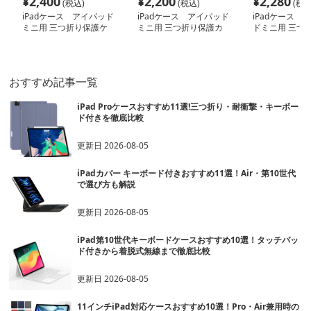
¥
2,400
¥
2,200
¥
2,280
(税込)
(税込)
(税込
iPadケース アイパッド
iPadケース アイパッド
iPadケース 
ミニ用 三つ折り保護ケ
ミニ用 三つ折り保護カ
ドミニ用 三つ
ース
バー
ケース
おすすめ記事一覧
iPad Proケースおすすめ11選!三つ折り・耐衝撃・キーボー
ド付きを徹底比較
更新日
2026-08-05
iPadカバー キーボード付きおすすめ11選！Air・第10世代
で選び方も解説
更新日
2026-08-05
iPad第10世代キーボードケースおすすめ10選！タッチパッ
ド付きから着脱式無線まで徹底比較
更新日
2026-08-05
11インチiPad対応ケースおすすめ10選！Pro・Air兼用時の