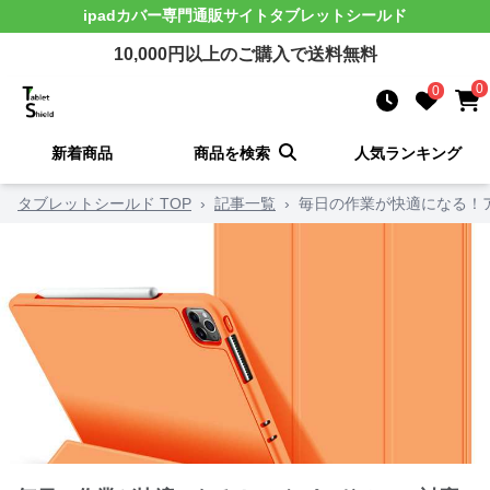
ipadカバー
専門通販サイト
タブレットシールド
10,000
円以上のご購入で送料無料
0
0
新着商品
商品を検索
人気ランキング
タブレットシールド TOP
›
記事一覧
›
毎日の作業が快適になる！ア