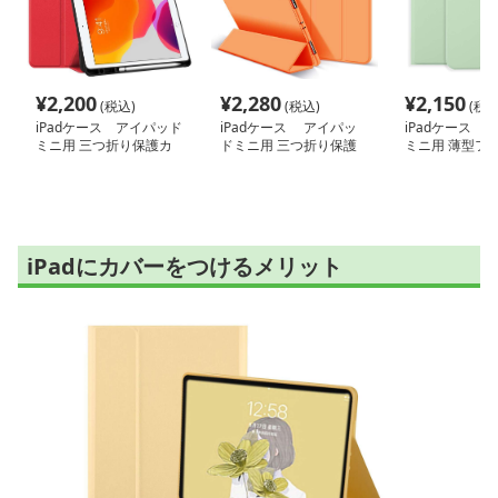
¥
2,200
¥
2,280
¥
2,150
(税込)
(税込)
(税込
iPadケース アイパッド
iPadケース アイパッ
iPadケース 
ミニ用 三つ折り保護カ
ドミニ用 三つ折り保護
ミニ用 薄型フ
バー
ケース
ース
iPadにカバーをつけるメリット