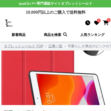
ipadカバー
専門通販サイト
タブレットシールド
10,000
円以上のご購入で送料無料
0
0
新着商品
商品を検索
人気ランキング
タブレットシールド TOP
›
記事一覧
›
可愛らしさ満点のピンクの