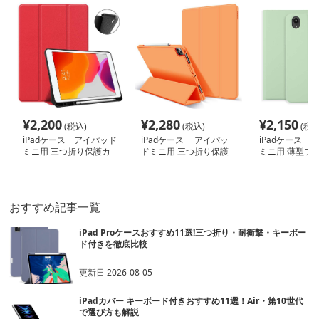
¥
2,200
¥
2,280
¥
2,150
(税込)
(税込)
(税込
iPadケース アイパッド
iPadケース アイパッ
iPadケース 
ミニ用 三つ折り保護カ
ドミニ用 三つ折り保護
ミニ用 薄型フ
バー
ケース
ース
おすすめ記事一覧
iPad Proケースおすすめ11選!三つ折り・耐衝撃・キーボー
ド付きを徹底比較
更新日
2026-08-05
iPadカバー キーボード付きおすすめ11選！Air・第10世代
で選び方も解説