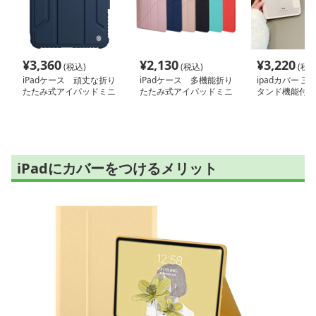
¥
3,360
¥
2,130
¥
3,220
(税込)
(税込)
(税込
iPadケース 頑丈な折り
iPadケース 多機能折り
ipadカバー 
たたみ式アイパッドミニ
たたみ式アイパッドミニ
タンド機能付き
ケース
保護カバー
保護カバー
iPadにカバーをつけるメリット