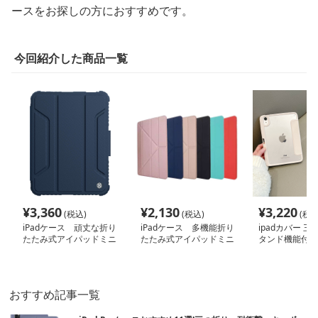
ースをお探しの方におすすめです。
今回紹介した商品一覧
¥
3,360
¥
2,130
¥
3,220
(税込)
(税込)
(税込
iPadケース 頑丈な折り
iPadケース 多機能折り
ipadカバー 
たたみ式アイパッドミニ
たたみ式アイパッドミニ
タンド機能付き
ケース
保護カバー
保護カバー
おすすめ記事一覧