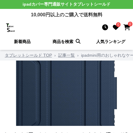
ipadカバー
専門通販サイト
タブレットシールド
10,000
円以上のご購入で送料無料
0
0
新着商品
商品を検索
人気ランキング
タブレットシールド TOP
›
記事一覧
›
ipadmini用のおしゃ