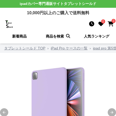
ipadカバー
専門通販サイト
タブレットシールド
10,000
円以上のご購入で送料無料
0
0
新着商品
商品を検索
人気ランキング
タブレットシールド TOP
›
iPad Pro ケースの一覧
›
ipad pro 
Previous slide
Ne