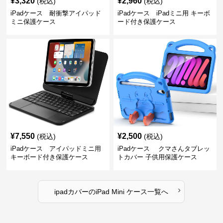
¥
3,320
¥
2,960
(税込)
(税込)
iPadケース 耐衝撃アイパッド
iPadケース iPadミニ用 キーボ
ミニ保護ケース
ード付き保護ケース
¥
7,550
¥
2,500
(税込)
(税込)
iPadケース アイパッドミニ用
iPadケース クマさんタブレッ
キーボード付き保護ケース
トカバー 子供用保護ケース
›
ipadカバー
の
iPad Mini ケース
一覧へ