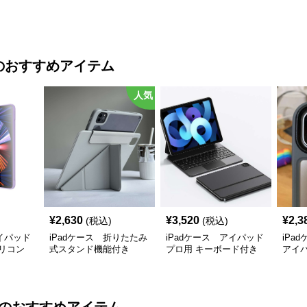
のおすすめアイテム
人気
¥
2,630
¥
3,520
¥
2,3
(税込)
(税込)
アイパッド
iPadケース 折りたたみ
iPadケース アイパッド
iPa
リコン
式スタンド機能付き
プロ用 キーボード付き
アイ
iPadProケース
保護ケース
ス