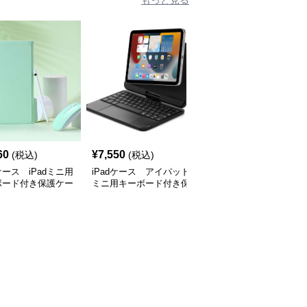
もっと見る
60
¥
7,550
¥
2,500
(税込)
(税込)
(税込)
dケース iPadミニ用
iPadケース アイパッド
iPadケース クマさん
ボード付き保護ケー
ミニ用キーボード付き保
タブレットカバー 子供
護ケース
用保護ケース