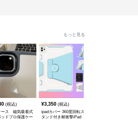
もっと見る
80
¥
3,350
¥
14,220
(税込)
(税込)
(税込)
dケース 磁気吸着式
ipadカバー 360度回転ス
iPad Proケース無線キー
パッドプロ保護ケー
タンド付き耐衝撃iPad
ボード付き回転式
Proケース