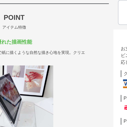
POINT
アイテム特徴
優れた描画性能
お
で紙に描くような自然な描き心地を実現。クリエ
ビ
応
P
P