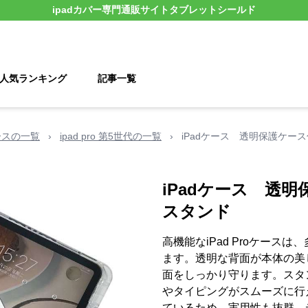
ipadカバー
専門通販サイト
タブレットシールド
人気ランキング
記事一覧
 ケースの一覧
›
ipad pro 第5世代の一覧
›
iPadケース 透明保護ケー
iPadケース 透
スタンド
高機能なiPad Proケース
ます。透明な背面が本体の美
面をしっかり守ります。スタ
やタイピングがスムーズに行
ているため、実用性も抜群。デ