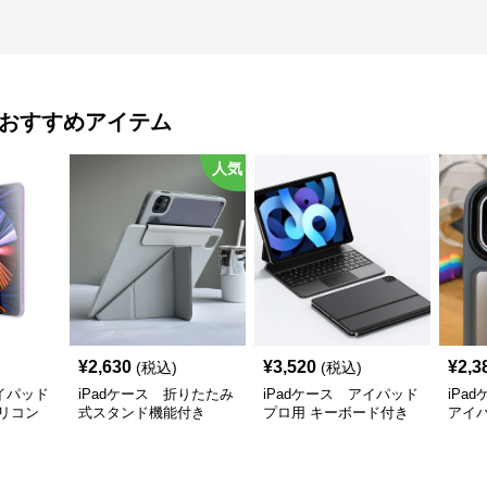
おすすめアイテム
人気
¥
2,630
¥
3,520
¥
2,3
(税込)
(税込)
アイパッド
iPadケース 折りたたみ
iPadケース アイパッド
iPa
リコン
式スタンド機能付き
プロ用 キーボード付き
アイ
iPadProケース
保護ケース
ス