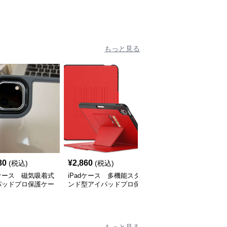
もっと見る
80
¥
2,860
¥
2,180
(税込)
(税込)
(税込)
dケース 磁気吸着式
iPadケース 多機能スタ
iPadケース スマートス
パッドプロ保護ケー
ンド型アイパッドプロ保
リープ機能搭載 折りた
護ケース
たみ式アイパッドプロケ
ース