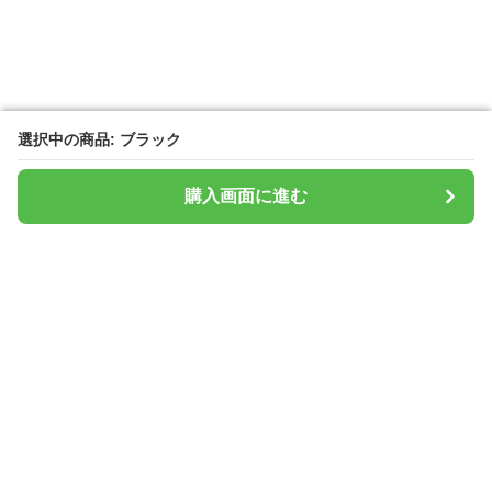
選択中の商品: ブラック
選択中の商品: ブラック
購入画面に進む
購入画面に進む
タブレットシールド
について