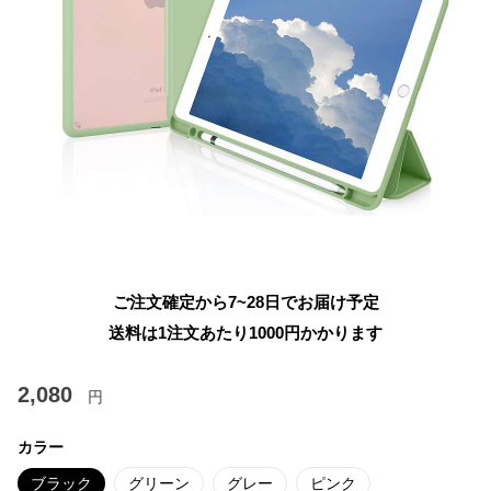
ご注文確定から7~28日でお届け予定
送料は1注文あたり
1000
円かかります
2,080
円
カラー
ブラック
グリーン
グレー
ピンク