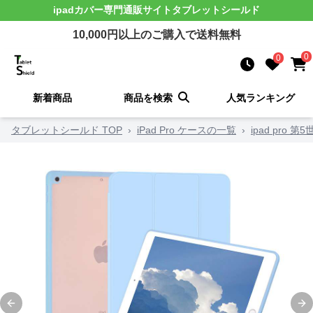
ipadカバー
専門通販サイト
タブレットシールド
10,000
円以上のご購入で送料無料
0
0
新着商品
商品を検索
人気ランキング
タブレットシールド TOP
›
iPad Pro ケースの一覧
›
ipad pro 
Previous slide
Ne