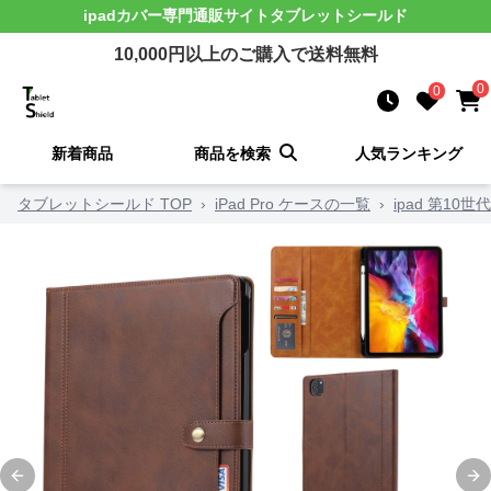
ipadカバー
専門通販サイト
タブレットシールド
10,000
円以上のご購入で送料無料
0
0
新着商品
商品を検索
人気ランキング
タブレットシールド TOP
›
iPad Pro ケースの一覧
›
ipad 第10
Previous slide
Ne