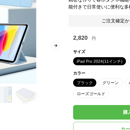
能付きで日常使いに便利な多機能
ご注文確定か
2,820
円
Next slide
サイズ
iPad Pro 2024(11インチ)
カラー
ブラック
グリーン
ローズゴールド
購
カー