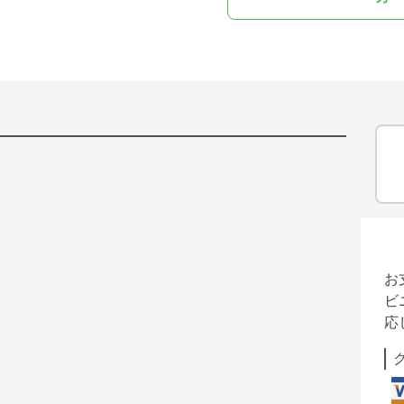
お
ビ
応