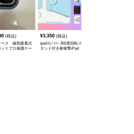
80
¥
3,350
¥
14,220
(税込)
(税込)
(税込)
dケース 磁気吸着式
ipadカバー 360度回転ス
iPad Proケース無線キー
パッドプロ保護ケー
タンド付き耐衝撃iPad
ボード付き回転式
Proケース