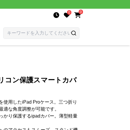
0
0
折シリコン保護スマートカバ
用したiPad Proケース。三つ折り
最適な角度調整が可能です。
かり保護するipadカバー。薄型軽量
へのアクセスもスムーズ。スタンド機