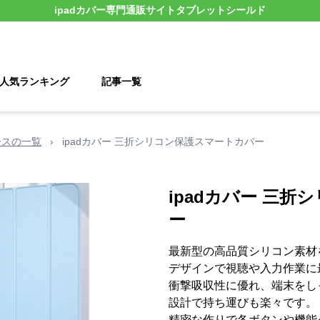
ipadカバー
専門通販サイト
タブレットシールド
人気ランキング
記事一覧
 ケースの一覧
›
ipadカバー 三折シリコン保護スマートカバー
ipadカバー 三
ー
最新型の高品質シリコン素材を使
デザインで視聴や入力作業に
衝撃吸収性に優れ、端末をしっ
設計で持ち運びも楽々です。
精密な作りで各ボタンや機能