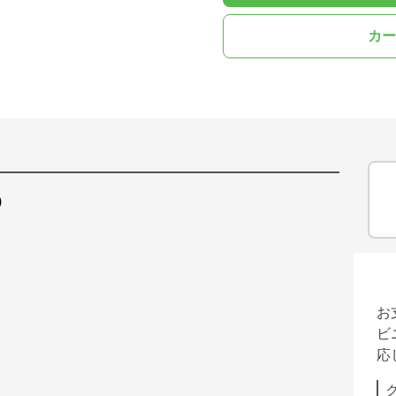
カー
)
お
ビ
応