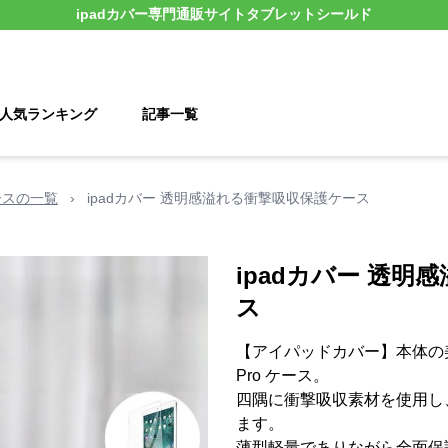
ipadカバー
専門通販サイト
タブレットシールド
人気ランキング
記事一覧
 ケースの一覧
›
ipadカバー 透明感溢れる衝撃吸収保護ケース
ipadカバー 透
ス
【アイパッドカバー】本体の美
Pro ケース。
四隅に衝撃吸収素材を使用し
ます。
薄型軽量でありながら全面保