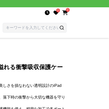
0
0
明感溢れる衝撃吸収保護ケー
しさを損なわない透明設計のiPad
、落下時の衝撃から大切な機器を守り
護機能を備え、精密な加工で各ポート