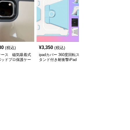
80
¥
3,350
¥
14,220
(税込)
(税込)
(税込)
dケース 磁気吸着式
ipadカバー 360度回転ス
iPad Proケース無線キー
パッドプロ保護ケー
タンド付き耐衝撃iPad
ボード付き回転式
Proケース