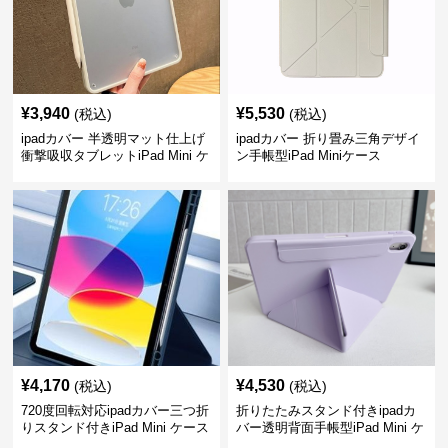
¥
3,940
¥
5,530
(税込)
(税込)
ipadカバー 半透明マット仕上げ
ipadカバー 折り畳み三角デザイ
衝撃吸収タブレットiPad Mini ケ
ン手帳型iPad Miniケース
ース
¥
4,170
¥
4,530
(税込)
(税込)
720度回転対応ipadカバー三つ折
折りたたみスタンド付きipadカ
りスタンド付きiPad Mini ケース
バー透明背面手帳型iPad Mini ケ
ース