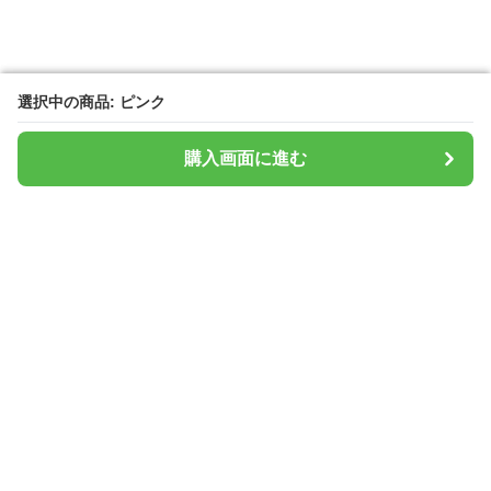
選択中の商品: ピンク
選択中の商品: ピンク
購入画面に進む
購入画面に進む
タブレットシールド
について