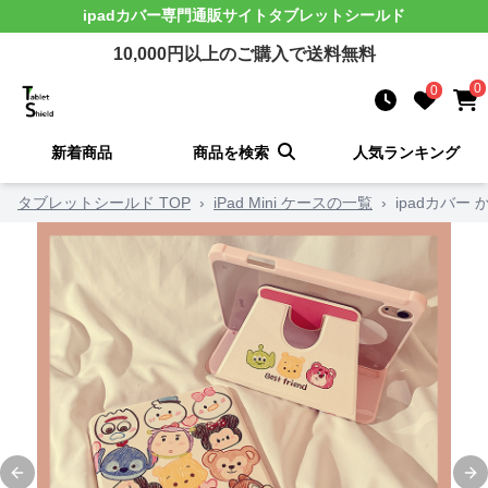
ipadカバー
専門通販サイト
タブレットシールド
10,000
円以上のご購入で送料無料
0
0
新着商品
商品を検索
人気ランキング
タブレットシールド TOP
›
iPad Mini ケースの一覧
›
ipadカバ
Previous slide
Ne