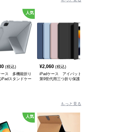
もっと見る
人気
人
30
¥
2,060
¥
2,580
(税込)
(税込)
(税込)
dケース 多機能折り
iPadケース アイパッド
iPadケース 多機能保護
iPadスタンドケー
第9世代用三つ折り保護
iPad 第9世代 透明カバ
ケース
ケース
もっと見る
人気