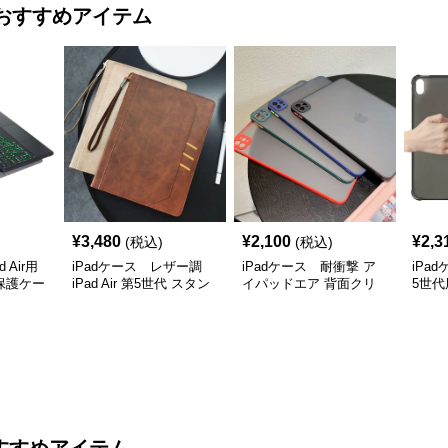
おすすめアイテム
¥
3,480
¥
2,100
¥
2,3
(税込)
(税込)
 Air用
iPadケース レザー調
iPadケース 耐衝撃 ア
iPa
保護ケー
iPad Air 第5世代 スタン
イパッドエア 背面クリ
5世代
ド機能付きケース
アケース
保護