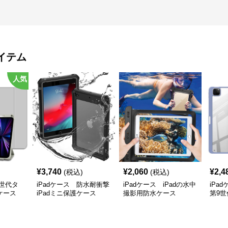
イテム
人気
¥
3,740
¥
2,060
¥
2,4
(税込)
(税込)
新世代タ
iPadケース 防水耐衝撃
iPadケース iPadの水中
iPa
ケース
iPadミニ保護ケース
撮影用防水ケース
第9世
ケー