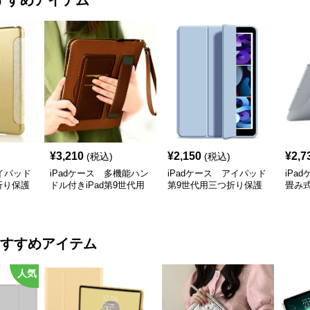
すすめアイテム
¥
3,210
¥
2,150
¥
2,7
(税込)
(税込)
アイパッド
iPadケース 多機能ハン
iPadケース アイパッド
iPa
折り保護
ドル付きiPad第9世代用
第9世代用三つ折り保護
畳み式
レザーケース
ケース
ス
すすめアイテム
人気