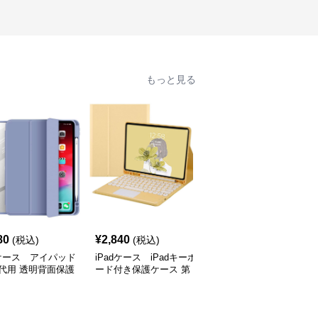
もっと見る
80
¥
2,840
¥
2,360
(税込)
(税込)
(税込)
dケース アイパッド
iPadケース iPadキーボ
iPadケース アイパッド
代用 透明背面保護
ード付き保護ケース 第
第9世代用 三つ折り保護
ス
10世代対応
カバー