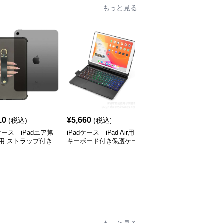
もっと見る
10
¥
5,660
¥
3,060
(税込)
(税込)
(税込)
dケース iPadエア第
iPadケース iPad Air用
iPadケース アイパッド
用 ストラップ付き
キーボード付き保護ケー
エア用 スリム折りたた
ケース
ス
みカバー