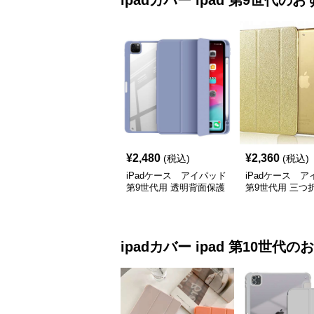
ipadカバー
ipad 第9世代
のお
¥
2,480
¥
2,360
(税込)
(税込)
iPadケース アイパッド
iPadケース 
第9世代用 透明背面保護
第9世代用 三つ
ケース
カバー
ipadカバー
ipad 第10世代
のお