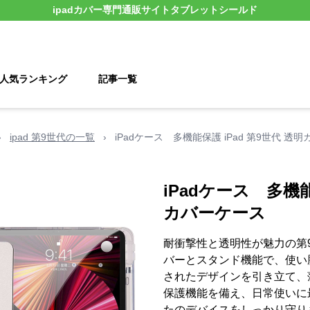
ipadカバー
専門通販サイト
タブレットシールド
人気ランキング
記事一覧
›
ipad 第9世代の一覧
›
iPadケース 多機能保護 iPad 第9世代 透
iPadケース 多機能
カバーケース
耐衝撃性と透明性が魅力の第9
バーとスタンド機能で、使い勝
されたデザインを引き立て、
保護機能を備え、日常使いに最
たのデバイスをしっかり守り