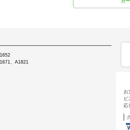
カー
652
671、A1821
お
ビ
応