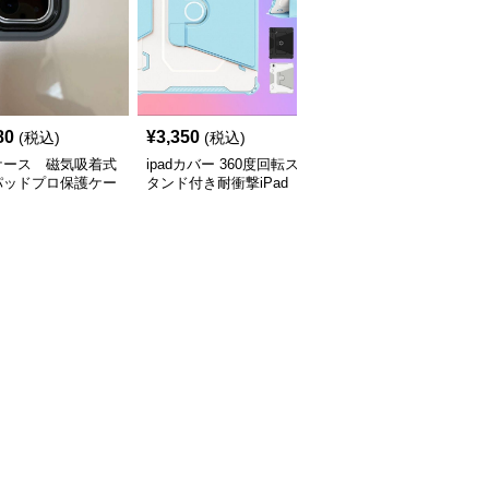
80
¥
3,350
¥
14,220
(税込)
(税込)
(税込)
dケース 磁気吸着式
ipadカバー 360度回転ス
iPad Proケース無線キー
パッドプロ保護ケー
タンド付き耐衝撃iPad
ボード付き回転式
Proケース