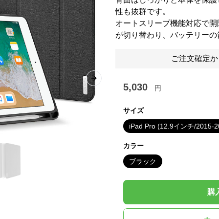
性も抜群です。
オートスリープ機能対応で開
が切り替わり、バッテリーの
ご注文確定か
Next slide
5,030
円
サイズ
iPad Pro (12.9インチ/2015-2
カラー
ブラック
購