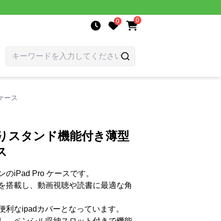
0
0
 ケース
つ折りスタンド機能付き薄型
ス
iPad Pro ケースです。
を搭載し、動画視聴や読書に最適な角
利なipadカバーとなっています。
し、ペンシル収納スロット付きで機能